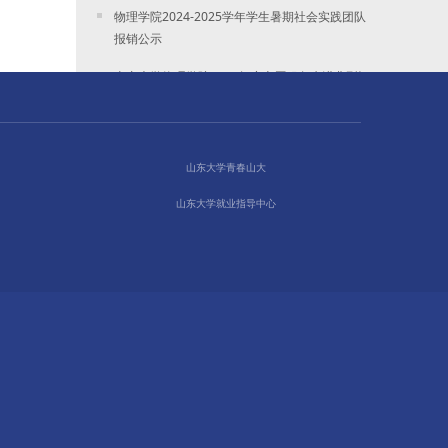
物理学院2024-2025学年学生暑期社会实践团队
报销公示
山东大学物理学院2025年度志愿服务先进典型评
选推优名单公示
物理学院2025届学生融媒体中心换届结果公示
山东大学青春山大
山东大学就业指导中心