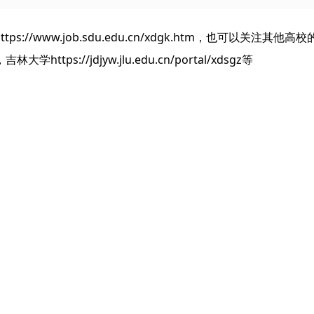
/www.job.sdu.edu.cn/xdgk.htm，也可以关注其他高
大学https://jdjyw.jlu.edu.cn/portal/xdsgz等