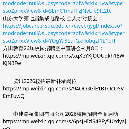
modcode=null&subsyscode=zpfw&rklx=jyw&type=
ssoZphxxView&id=SEmC1maFFzJNvLTc9fL2tc
山东大学第七届集成电路校 企人才对接会：
https://jobcareer.sdu.edu.cn/eweb/jygl/index.so?
modcode=null&subsyscode=zpfw&rklx=jyw&type=
ssoZphxxView&id=YQgYa3EtnGxHobqzt1E1bH
方田教育26届校园招聘空中宣讲会-4月8日：
https://mp.weixin.qq.com/s/xqXeYKjOOUqkh18W
KJN3Fw
腾讯2026校招最新补录岗位
https://mp.weixin.qq.com/s/94OO3GiE1BTOcOSV
EmFuwQ
中建路桥集团有限公司2026校园招聘全面启动
https://mp.weixin.qq.com/s/6psJHIzlS4PEy5UYdyaj
qQ