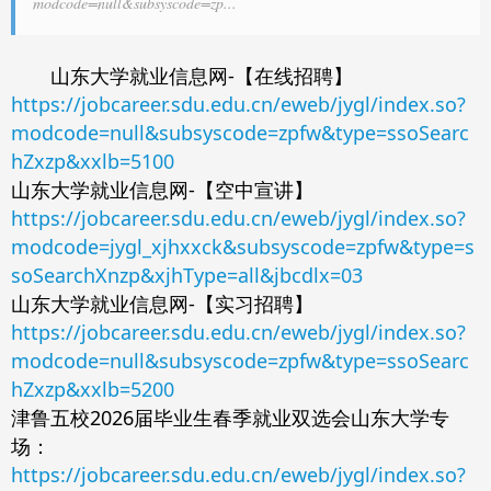
modcode=null&subsyscode=zp...
山东大学就业信息网-【在线招聘】
https://jobcareer.sdu.edu.cn/eweb/jygl/index.so?
modcode=null&subsyscode=zpfw&type=ssoSearc
hZxzp&xxlb=5100
山东大学就业信息网-【空中宣讲】
https://jobcareer.sdu.edu.cn/eweb/jygl/index.so?
modcode=jygl_xjhxxck&subsyscode=zpfw&type=s
soSearchXnzp&xjhType=all&jbcdlx=03
山东大学就业信息网-【实习招聘】
https://jobcareer.sdu.edu.cn/eweb/jygl/index.so?
modcode=null&subsyscode=zpfw&type=ssoSearc
hZxzp&xxlb=5200
津鲁五校2026届毕业生春季就业双选会山东大学专
场：
https://jobcareer.sdu.edu.cn/eweb/jygl/index.so?