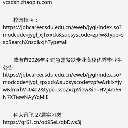
ycsdsh.zhaopin.com
校园招聘：
https://jobcareer.sdu.edu.cn/eweb/jygl/index.so?
modcode=jygl_xjhxxck&subsyscode=zpfw&type=s
soSearchXnzp&xjhType=all
威海市2026年引进急需紧缺专业高校优秀毕业生
公告
https://jobcareer.sdu.edu.cn/eweb/jygl/index.so?
modcode=jygl_zpxxck&subsyscode=zpfw&rklx=jy
w&lmxhV=0402&type=ssoZxzpView&id=HVj4m6R
N7XTiewNAyYqMiE
科大讯飞 27届实习岗
https://qr61.cn/od9SeL/qbDws3j