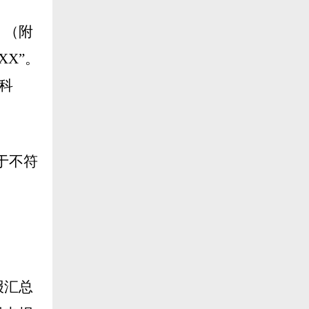
》（附
XXX
”。
科
于不符
报汇总