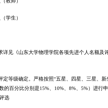
人（教师）
人（学生）
求详见《山东大学物理学院各项先进个人名额及
评定
等级确定。严格按照
“五星、四星、三星、新
数的百分比分别是
15%
、
10%
、
8%
、
5%
）进行
评选