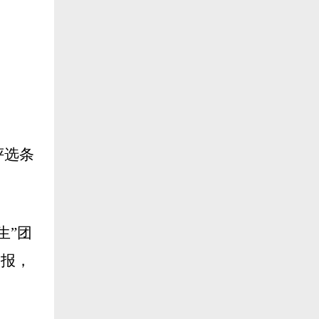
评选条
生”团
申报，