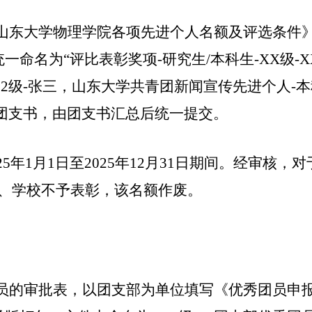
山东大学物理学院各项先进个人名额及评选条件
一命名为“评比表彰奖项
-
研究生
/
本科生
-XX
级
-
22
级
-
张三，山东大学共青团新闻宣传先进个人
-
本
团支书，由团支书汇总后统一提交。
2
5
年
1
月
1
日至
202
5
年
12
月
31
日期间。经审核，对
、学校不予表彰，该名额作废。
员的审批表，以团支部为单位填写《优秀团员申