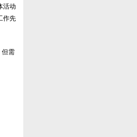
体活动
工作先
；但需